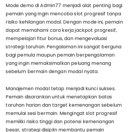
Mode demo di Admin77 menjadi alat penting bagi
pemain yang ingin mencoba slot progresif tanpa
risiko kehilangan modal. Dengan mode ini, pemain
dapat memahami cara kerja jackpot progresif,
mempelajari fitur bonus, dan mengevaluasi
strategi taruhan. Pengalaman ini sangat berguna
bagi pemula maupun pemain berpengalaman
yang ingin memaksimalkan peluang menang
sebelum bermain dengan modal nyata.
Manajemen modal tetap menjadi kunci sukses.
Pemain disarankan untuk menetapkan batas
taruhan harian dan target kemenangan sebelum
memulai sesi bermain. Mengingat slot progresif
memiliki risiko tinggi dan potensi kemenangan
besar, strategi disiplin membantu pemain