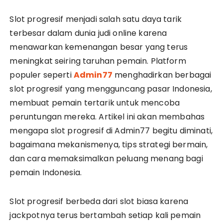
Slot progresif menjadi salah satu daya tarik
terbesar dalam dunia judi online karena
menawarkan kemenangan besar yang terus
meningkat seiring taruhan pemain. Platform
populer seperti
Admin77
menghadirkan berbagai
slot progresif yang mengguncang pasar Indonesia,
membuat pemain tertarik untuk mencoba
peruntungan mereka. Artikel ini akan membahas
mengapa slot progresif di Admin77 begitu diminati,
bagaimana mekanismenya, tips strategi bermain,
dan cara memaksimalkan peluang menang bagi
pemain Indonesia.
Slot progresif berbeda dari slot biasa karena
jackpotnya terus bertambah setiap kali pemain