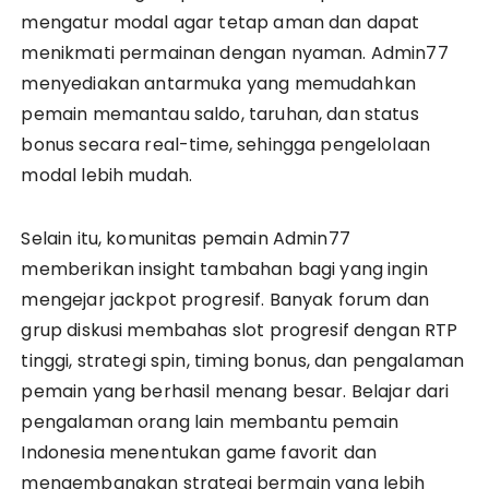
mengatur modal agar tetap aman dan dapat
menikmati permainan dengan nyaman. Admin77
menyediakan antarmuka yang memudahkan
pemain memantau saldo, taruhan, dan status
bonus secara real-time, sehingga pengelolaan
modal lebih mudah.
Selain itu, komunitas pemain Admin77
memberikan insight tambahan bagi yang ingin
mengejar jackpot progresif. Banyak forum dan
grup diskusi membahas slot progresif dengan RTP
tinggi, strategi spin, timing bonus, dan pengalaman
pemain yang berhasil menang besar. Belajar dari
pengalaman orang lain membantu pemain
Indonesia menentukan game favorit dan
mengembangkan strategi bermain yang lebih