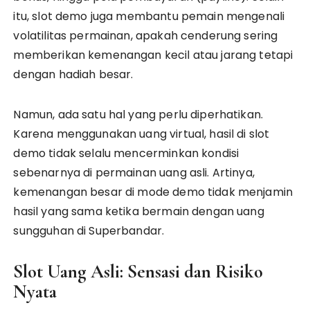
itu, slot demo juga membantu pemain mengenali
volatilitas permainan, apakah cenderung sering
memberikan kemenangan kecil atau jarang tetapi
dengan hadiah besar.
Namun, ada satu hal yang perlu diperhatikan.
Karena menggunakan uang virtual, hasil di slot
demo tidak selalu mencerminkan kondisi
sebenarnya di permainan uang asli. Artinya,
kemenangan besar di mode demo tidak menjamin
hasil yang sama ketika bermain dengan uang
sungguhan di Superbandar.
Slot Uang Asli: Sensasi dan Risiko
Nyata