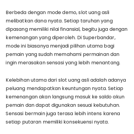
Berbeda dengan mode demo, slot uang asli
melibatkan dana nyata. Setiap taruhan yang
dipasang memiliki nilai finansial, begitu juga dengan
kemenangan yang diperoleh. Di Superbandar,
mode ini biasanya menjadi pilihan utama bagi
pemain yang sudah memahami permainan dan
ingin merasakan sensasi yang lebih menantang.
Kelebihan utama dari slot uang asli adalah adanya
peluang mendapatkan keuntungan nyata. Setiap
kemenangan akan langsung masuk ke saldo akun
pemain dan dapat digunakan sesuai kebutuhan.
Sensasi bermain juga terasa lebih intens karena
setiap putaran memiliki konsekuensi nyata.