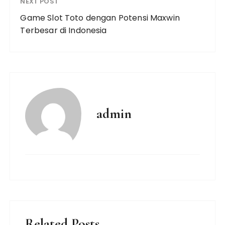
NEXT POST
Game Slot Toto dengan Potensi Maxwin
Terbesar di Indonesia
admin
Related Posts