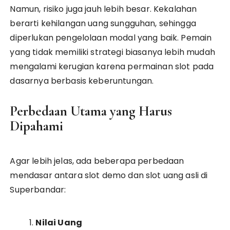
Namun, risiko juga jauh lebih besar. Kekalahan
berarti kehilangan uang sungguhan, sehingga
diperlukan pengelolaan modal yang baik. Pemain
yang tidak memiliki strategi biasanya lebih mudah
mengalami kerugian karena permainan slot pada
dasarnya berbasis keberuntungan.
Perbedaan Utama yang Harus
Dipahami
Agar lebih jelas, ada beberapa perbedaan
mendasar antara slot demo dan slot uang asli di
Superbandar:
Nilai Uang