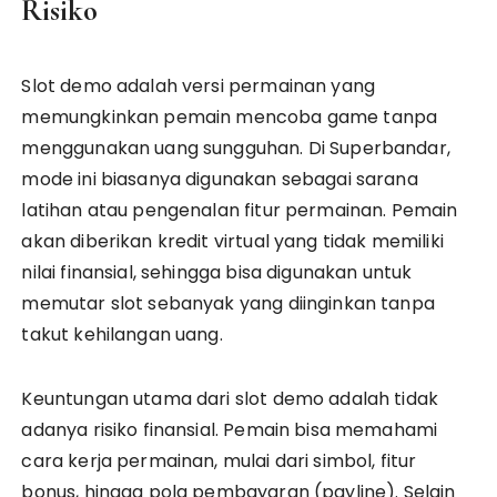
Risiko
Slot demo adalah versi permainan yang
memungkinkan pemain mencoba game tanpa
menggunakan uang sungguhan. Di Superbandar,
mode ini biasanya digunakan sebagai sarana
latihan atau pengenalan fitur permainan. Pemain
akan diberikan kredit virtual yang tidak memiliki
nilai finansial, sehingga bisa digunakan untuk
memutar slot sebanyak yang diinginkan tanpa
takut kehilangan uang.
Keuntungan utama dari slot demo adalah tidak
adanya risiko finansial. Pemain bisa memahami
cara kerja permainan, mulai dari simbol, fitur
bonus, hingga pola pembayaran (payline). Selain