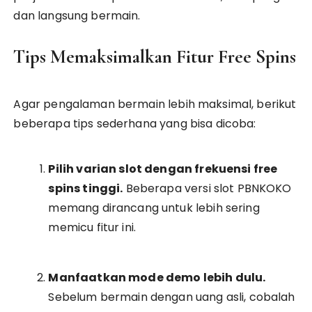
dan langsung bermain.
Tips Memaksimalkan Fitur Free Spins
Agar pengalaman bermain lebih maksimal, berikut
beberapa tips sederhana yang bisa dicoba:
Pilih varian slot dengan frekuensi free
spins tinggi.
Beberapa versi slot PBNKOKO
memang dirancang untuk lebih sering
memicu fitur ini.
Manfaatkan mode demo lebih dulu.
Sebelum bermain dengan uang asli, cobalah