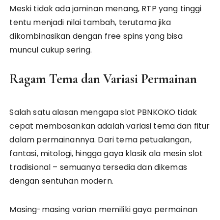
Meski tidak ada jaminan menang, RTP yang tinggi
tentu menjadi nilai tambah, terutama jika
dikombinasikan dengan free spins yang bisa
muncul cukup sering.
Ragam Tema dan Variasi Permainan
Salah satu alasan mengapa slot PBNKOKO tidak
cepat membosankan adalah variasi tema dan fitur
dalam permainannya. Dari tema petualangan,
fantasi, mitologi, hingga gaya klasik ala mesin slot
tradisional – semuanya tersedia dan dikemas
dengan sentuhan modern.
Masing-masing varian memiliki gaya permainan