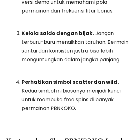
versi demo untuk memahami pola
permainan dan frekuensi fitur bonus.
Kelola saldo dengan bijak.
Jangan
terburu-buru menaikkan taruhan. Bermain
santai dan konsisten justru bisa lebih
menguntungkan dalam jangka panjang.
Perhatikan simbol scatter dan wild.
Kedua simbol ini biasanya menjadi kunci
untuk membuka free spins di banyak
permainan PBNKOKO.