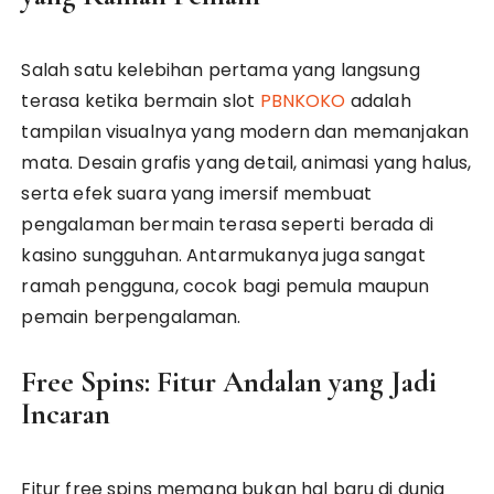
Salah satu kelebihan pertama yang langsung
terasa ketika bermain slot
PBNKOKO
adalah
tampilan visualnya yang modern dan memanjakan
mata. Desain grafis yang detail, animasi yang halus,
serta efek suara yang imersif membuat
pengalaman bermain terasa seperti berada di
kasino sungguhan. Antarmukanya juga sangat
ramah pengguna, cocok bagi pemula maupun
pemain berpengalaman.
Free Spins: Fitur Andalan yang Jadi
Incaran
Fitur free spins memang bukan hal baru di dunia