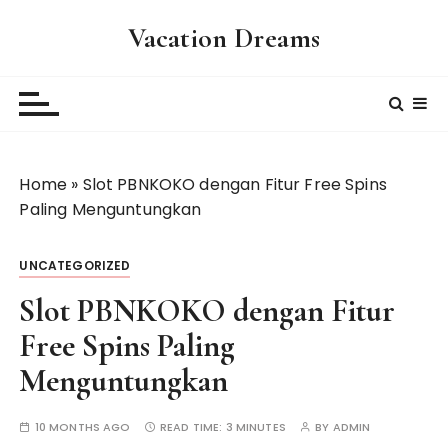
S
Vacation Dreams
k
i
p
t
o
c
Home
»
Slot PBNKOKO dengan Fitur Free Spins
o
Paling Menguntungkan
n
t
e
UNCATEGORIZED
n
Slot PBNKOKO dengan Fitur
t
Free Spins Paling
Menguntungkan
10 MONTHS AGO
READ TIME:
3 MINUTES
BY
ADMIN